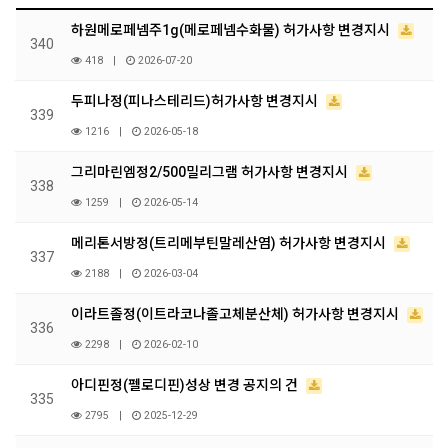
하원메로페넴주1g(메로페넴수화물) 허가사항 변경지시
340
418
|
2026-07-20
두피나정(피나스테리드)허가사항 변경지시
339
1216
|
2026-05-18
그리마린엠정2/500밀리그램 허가사항 변경지시
338
1259
|
2026-05-14
메리톤서방정(트리메부틴말레산염) 허가사항 변경지시
337
2188
|
2026-03-04
이라트졸정(이트라코나졸고체분산체) 허가사항 변경지시
336
2298
|
2026-02-10
아디핀정(펠로디핀)성상 변경 공지의 건
335
2795
|
2025-12-29