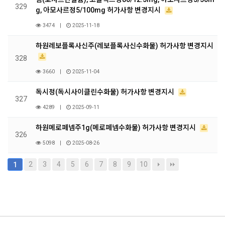
329
g, 아모사르정5/100mg 허가사항 변경지시
3474
|
2025-11-18
하원레보플록사신주(레보플록사신수화물) 허가사항 변경지시
328
3660
|
2025-11-04
독시정(독시사이클린수화물) 허가사항 변경지시
327
4289
|
2025-09-11
하원메로페넴주1g(메로페넴수화물) 허가사항 변경지시
326
5098
|
2025-08-26
2
3
4
5
6
7
8
9
10
1