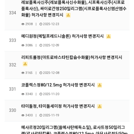
레보플록사신주(레보플록사신수화물), 시프록사신주(시프로
플록사신), 싸이로칸정250밀리그램(시프로플록사신염산염수
334
화물) 허가사항 변경지시
2938
|
2025-12-23
메디원정(메틸프레드니솔론) 허가사항 변경지시
333
3086
|
2025-12-09
리피트롤정(아트로바스타틴칼슘수화물)허가사항 변경지시
332
3165
|
2025-12-08
코플렉스정80/12.5mg 허가사항 변경지시
331
3340
|
2025-11-20
타미돌정, 타미돌세미정 허가사항 변경지시
330
3430
|
2025-11-19
메사르정20밀리그램(올메사탄메독소밀), 로사트정50밀리그
램(로사르탄칼륨), 코플렉스정80/12.5mg, 아모사르정5/50m