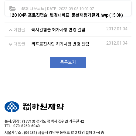
48회 다운로드 | DATE : 2022-09-05 10:02:07
120104리프로진캡슐_변경대비표_문헌재평가결과.hwp
(15.0K)
2012.01.04
이전글
콕시캄캡슐 허가사항 변경 알림
2012.01.04
다음글
리프로진시럽 허가사항 변경 알림
목록보기
본사/공장 : (17713) 경기도 평택시 진위면 가곡길 42
TEL : 070-8260-6040
서울사무소 : (06231) 서울시 강남구 논현로 312 타임 빌딩 2~4 층