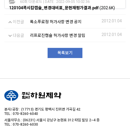
60회 다운로드 | DATE : 2022-09-05 10:02:36
120104콕시캄캡슐_변경대비표_문헌재평가결과.pdf
(202.6K)
2012.01.04
이전글
록소푸로정 허가사항 변경 공지
2012.01.04
다음글
리프로진캡슐 허가사항 변경 알림
목록보기
본사/공장 : (17713) 경기도 평택시 진위면 가곡길 42
TEL : 070-8260-6040
서울사무소 : (06231) 서울시 강남구 논현로 312 타임 빌딩 2~4 층
TEL : 070-8260-6030