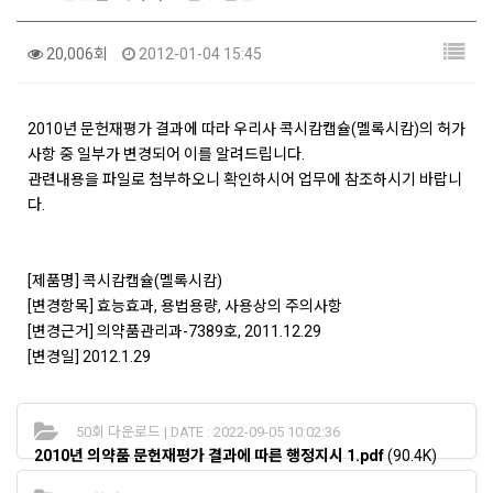
20,006회
2012-01-04 15:45
2010년 문헌재평가 결과에 따라 우리사 콕시캄캡슐(멜록시캄)의 허가
사항 중 일부가 변경되어 이를 알려드립니다.
관련내용을 파일로 첨부하오니 확인하시어 업무에 참조하시기 바랍니
다.
[제품명] 콕시캄캡슐(멜록시캄)
[변경항목] 효능효과, 용법용량, 사용상의 주의사항
[변경근거] 의약품관리과-7389호, 2011.12.29
[변경일] 2012.1.29
50회 다운로드 | DATE : 2022-09-05 10:02:36
2010년 의약품 문헌재평가 결과에 따른 행정지시 1.pdf
(90.4K)