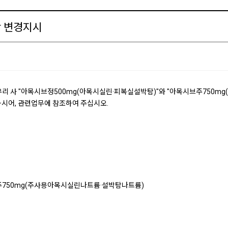
항 변경지시
 사 "아목시브정500mg(아목시실린·피복실설박탐)"와 "아목시브주750m
시어, 관련업무에 참조하여 주십시오.
시브주750mg(주사용아목시실린나트륨·설박탐나트륨)