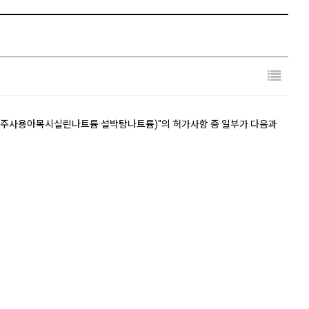
g(주사용아목시실린나트륨·설박탐나트륨)"의 허가사항 중 일부가 다음과