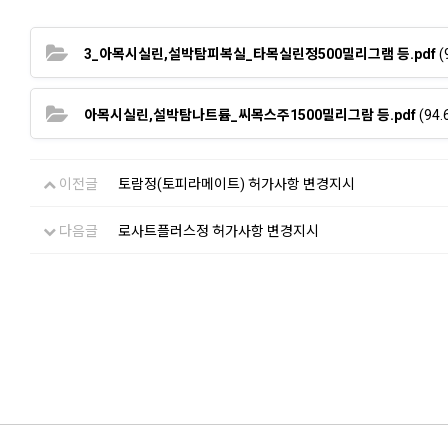
3_아목시실린,설박탐피복실_타목실린정500밀리그램 등.pdf
(
아목시실린,설박탐나트륨_씨목스주1500밀리그람 등.pdf
(94.
이전글
토람정(토피라메이트) 허가사항 변경지시
다음글
로사트플러스정 허가사항 변경지시