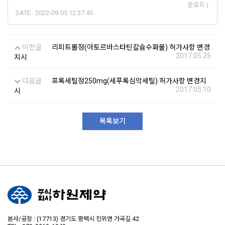
운로드 |
DATE : 2022-09-05 12:37:45
이전글
리피트롤정(아토르바스타틴칼슘수화물) 허가사항 변경
2017.05.25
지시
다음글
프록세틸정250mg(세푸록심악세틸) 허가사항 변경지
2017.05.10
시
목록보기
본사/공장 : (17713) 경기도 평택시 진위면 가곡길 42