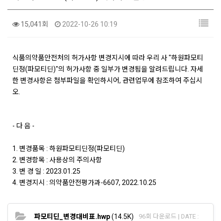
15,041회
2022-10-26 10:19
식품의약품안전처의 허가사항 변경지시에 따라 우리 사 "하원파모티
딘정(파모티딘)"의 허가사항 중 일부가 변경됨을 알려드립니다. 자세
한 변경사항은 첨부파일을 확인하시어, 관련업무에 참조하여 주십시
오.
- 다 음 -
1. 변경품목 : 하원파모티딘정(파모티딘)
2. 변경항목 : 사용상의 주의사항
3. 변 경 일 : 2023.01.25
4. 변경지시 : 의약품안전평가과-6607, 2022.10.25
파모티딘_변경대비표.hwp
(14.5K)
96회 다운로드 | DATE :