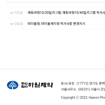
이전글
에토바정10/20밀리그램, 에토바정10/40밀리그램 허가
다음글
타미돌정, 타미돌세미정 허가사항 변경지시
본사/공장 : (17713) 경기도 평
서울사무소 : (06231) 서울시 강
Copyright ⓒ 2022. Hawon Pharm