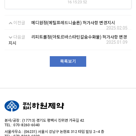
16 15:23:52
이전글
메디원정(메틸프레드니솔론) 허가사항 변경지시
2025.02.05
다음글
리피트롤정(아토르바스타틴칼슘수화물) 허가사항 변경
2025.01.09
지시
목록보기
본사/공장 : (17713) 경기도 평택시 진위면 가곡길 42
TEL : 070-8260-6040
서울사무소 : (06231) 서울시 강남구 논현로 312 타임 빌딩 2~4 층