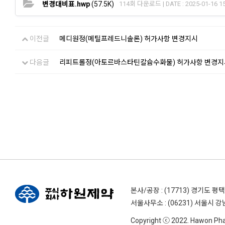
변경대비표.hwp
(57.5K)
114회 다운로드 | DATE : 2025-01-16 15
이전글
메디원정(메틸프레드니솔론) 허가사항 변경지시
다음글
리피트롤정(아토르바스타틴칼슘수화물) 허가사항 변경지
본사/공장 : (17713) 경기도 평
서울사무소 : (06231) 서울시 강
Copyright ⓒ 2022. Hawon Pharm