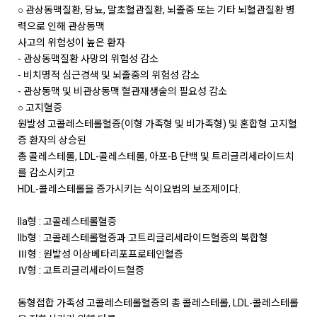
○ 관상동맥질환, 당뇨, 말초혈관질환, 뇌졸중 또는 기타 뇌혈관질환 병
력으로 인해 관상동맥
사고의 위험성이 높은 환자
- 관상동맥질환 사망의 위험성 감소
- 비치명적 심근경색 및 뇌졸중의 위험성 감소
- 관상동맥 및 비관상동맥 혈관재생술의 필요성 감소
○ 고지혈증
원발성 고콜레스테롤혈증(이형 가족형 및 비가족형) 및 혼합형 고지혈
증 환자의 상승된
총 콜레스테롤, LDL-콜레스테롤, 아포-B 단백 및 트리글리세라이드치
를 감소시키고
HDL-콜레스테롤을 증가시키는 식이요법의 보조제이다.
IIa형 : 고콜레스테롤혈증
IIb형 : 고콜레스테롤혈증과 고트리글리세라이드혈증의 복합형
Ⅲ형 : 원발성 이상베타리포프로테인혈증
Ⅳ형 : 고트리글리세라이드혈증
동형접합 가족성 고콜레스테롤혈증의 총 콜레스테롤, LDL-콜레스테롤