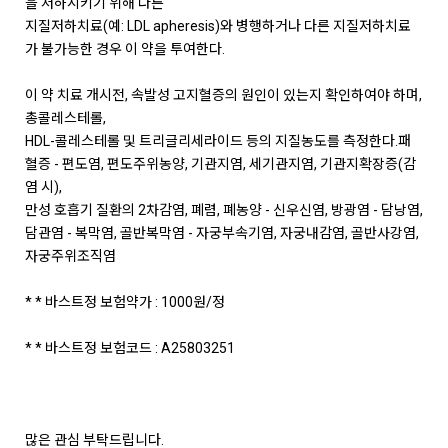
을 저하시키기 위해 다른
지질저하치료(예: LDL apheresis)와 병행하거나 다른 지질저하치료
가 불가능한 경우 이 약을 투여한다.
이 약 치료 개시전, 속발성 고지혈증의 원인이 있는지 확인하여야 하며,
총콜레스테롤,
HDL-콜레스테롤 및 트리글리세라이드 등의 지질농도를 측정한다.패
혈증 - 편도염, 편도주위농양, 기관지염, 세기관지염, 기관지확장증(감
염 시),
만성 호흡기 질환의 2차감염, 폐렴, 폐농양 - 신우신염, 방광염 - 담낭염,
담관염 - 복막염, 골반복막염 - 자궁부속기염, 자궁내감염, 골반사강염,
자궁주위조직염
* * 바스트정 보험약가 : 1000원/정
* * 바스트정 보험코드 : A25803251
많은 관심 부탁드립니다.