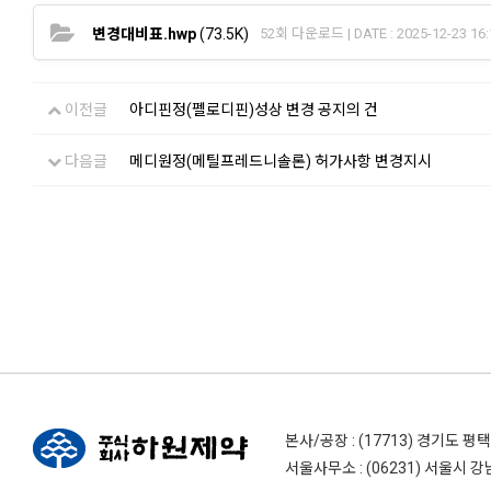
변경대비표.hwp
(73.5K)
52회 다운로드 | DATE : 2025-12-23 16:
이전글
아디핀정(펠로디핀)성상 변경 공지의 건
다음글
메디원정(메틸프레드니솔론) 허가사항 변경지시
본사/공장 : (17713) 경기도 평
서울사무소 : (06231) 서울시 강