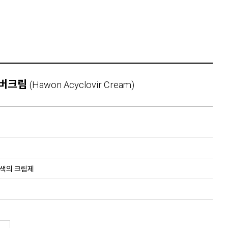
버크림
(Hawon Acyclovir Cream)
흰색의 크림제