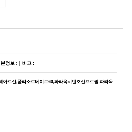
성분정보 :
|
비고 :
스테아르산,폴리소르베이트60,파라옥시벤조산프로필,파라옥