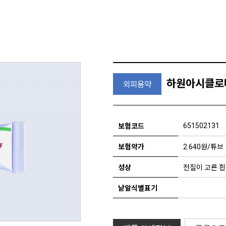
하원아시클로
외피용약
651502131
보험코드
보험약가
2.640원/튜브
성상
전질이 고른 
낱알식별표기