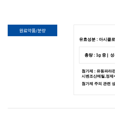
원료약품/분량
유효성분 :
아시클
총량 :
1g 중
| 성
첨가제 : 유동파
시벤조산메틸,정제
첨가제 주의 관련 