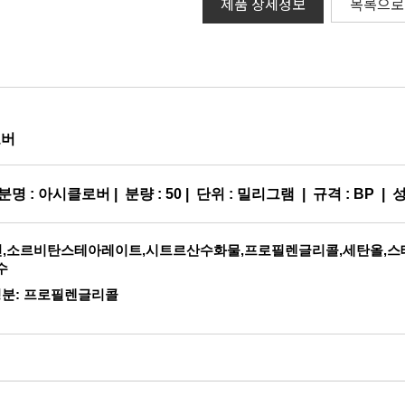
제품 상세정보
목록으로
로버
분명 :
아시클로버
| 분량 :
50
| 단위 : 밀리그램 | 규격 :
BP
| 
라핀,소르비탄스테아레이트,시트르산수화물,프로필렌글리콜,세탄올,
수
성분: 프로필렌글리콜