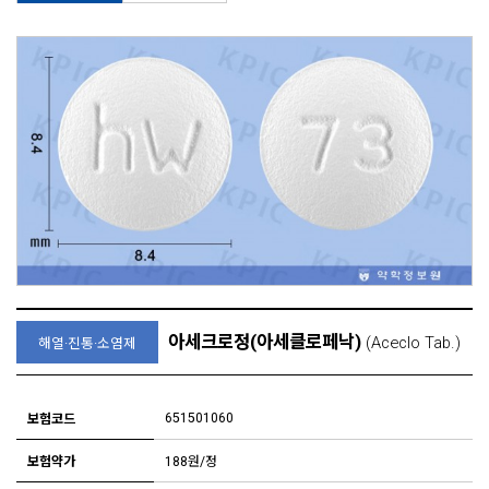
아세크로정(아세클로페낙)
(Aceclo Tab.)
해열·진통·소염제
651501060
보험코드
보험약가
188원/정