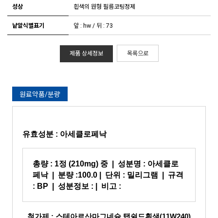
성상
흰색의 원형 필름코팅정제
낱알식별표기
앞 : hw / 뒤 : 73
제품 상세정보
목록으로
원료약품/분량
유효성분 :
아세클로페낙
총량 :
1정 (210mg) 중
| 성분명 :
아세클로
페낙
| 분량 :100
.0
| 단위 : 밀리그램 | 규격
:
BP
| 성분정보 :
|
비고 :
첨가제 : 스테아르산마그네슘,탭쉴드흰색(11W240),