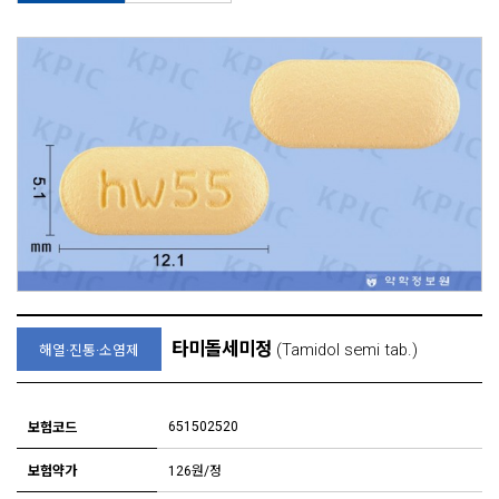
타미돌세미정
(Tamidol semi tab.)
해열·진통·소염제
651502520
보험코드
보험약가
126원/정