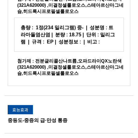
(321A620000) ,미결정셀룰로오스,스테아르산마그네
슘,히드록시프로필셀룰로오스
총량 :
1정(234 밀리그램) 중-
| 성분명 :
트
라마돌염산염
| 분량 :
18.75
| 단위 : 밀리그
램 | 규격 :
EP
| 성분정보 : | 비고 :
첨가제 : 전분글리콜산나트륨,오파드라이QX노란색
(321A620000) ,미결정셀룰로오스,스테아르산마그네
슘,히드록시프로필셀룰로오스
효능효과
중등도-중증의 급·만성 통증