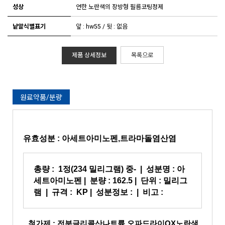
성상
연한 노란색의 장방형 필름코팅정제
낱알식별표기
앞 : hw55 / 뒷 : 없음
제품 상세정보
목록으로
원료약품/분량
유효성분 :
아세트아미노펜,트라마돌염산염
총량 :
1정(234 밀리그램) 중-
| 성분명 :
아
세트아미노펜
| 분량 :
162.5
| 단위 : 밀리그
램 | 규격 :
KP
| 성분정보 : | 비고 :
첨가제 : 전분글리콜산나트륨,오파드라이QX노란색